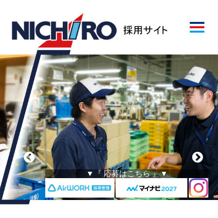
▼『 応募はこちら 』▼